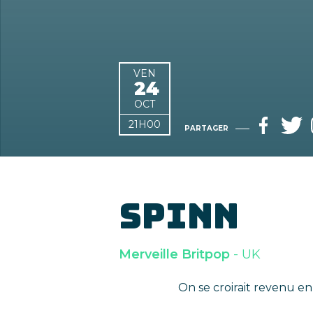
VEN
24
OCT
21H00
PARTAGER
SPINN
Merveille Britpop
- UK
On se croirait revenu e