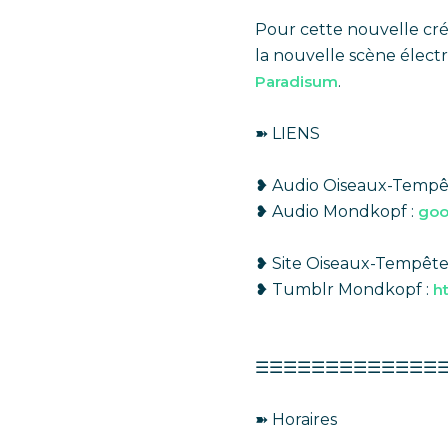
Pour cette nouvelle cr
la nouvelle scène électr
Paradisum
.
➽ LIENS
❥ Audio Oiseaux-Tempê
❥ Audio Mondkopf :
goo
❥ Site Oiseaux-Tempête
❥ Tumblr Mondkopf :
ht
☰☰☰☰☰☰☰☰☰☰☰☰☰
➽ Horaires