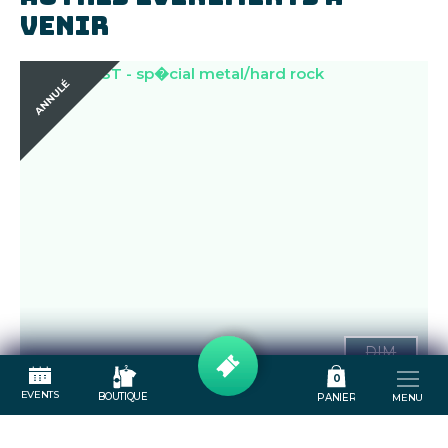
VENIR
DIM
0
30
EVENTS
BOUTIQUE
PANIER
MENU
DEAF TEST - SPÉCIAL
AOUT
METAL/HARD ROCK
18H00
Jeu musical