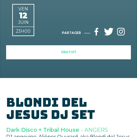
VEN
12
JUIN
23H00
PARTAGER
GRATUIT
BLONDI DEL
JESUS DJ SET
Dark Disco + Tribal House
- ANGERS
DJ angevine, Aliénor Ouvrard, aka Blondi del Jesus,