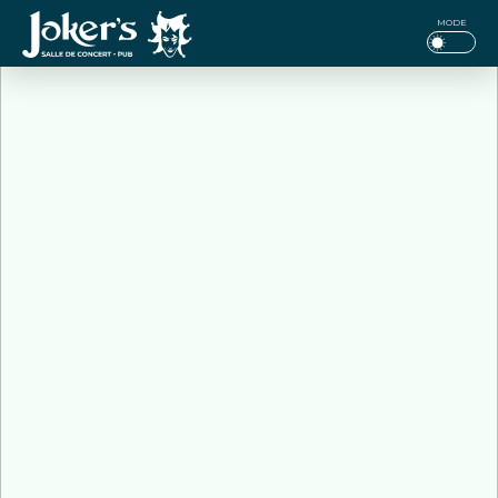
Jokers
MODE
Pub