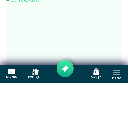
0
EVENTS
BOUTIQUE
PANIER
MENU
VEN
04
SEPT
ULTRAGAMA
20H30
House techno live band
ACCUEIL
LE PUB