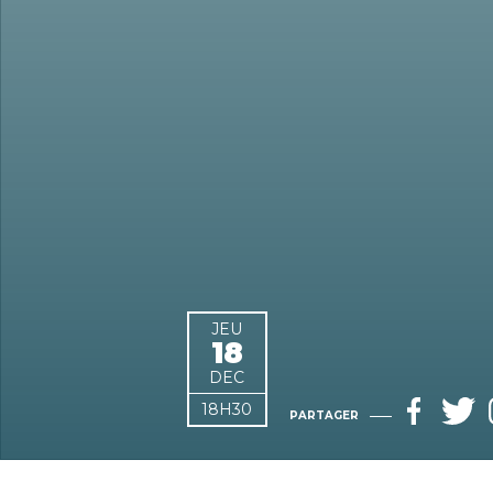
JEU
18
DEC
18H30
PARTAGER