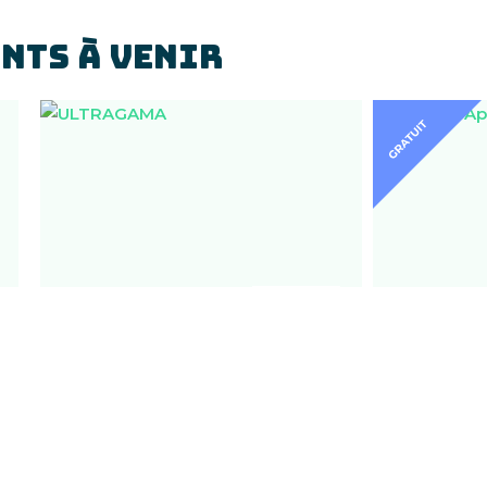
NTS À VENIR
VEN
04
COLLECT
SEPT
ULTRAGAMA
APARA
House techno live
20H30
band
Dj set Rock 