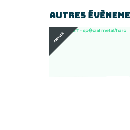
AUTRES ÉVÈNEME
DIM
DEAF TEST -
30
SPÉCIAL
METAL/HARD
AOUT
ROCK
18H00
Jeu musical